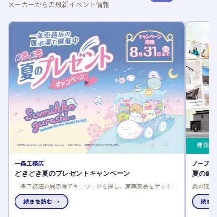
メーカーからの最新イベント情報
一条工務店
ノーブル
どきどき夏のプレゼントキャンペーン
夏の建
一条工務店の展示場でキーワードを探し、豪華賞品をゲットし
夏の建売
よう！応募は一人一回限り、当選発表は特設サイトと賞品お届
談でさら
けで。
続きを読む →
で、家電
続きを