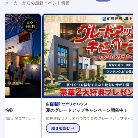
メーカーからの最新イベント情報
アイ工務
アイが
アイ工務
りやすく
続き
広島建設 セナリオハウス
夏のグレードアップキャンペーン開催中！
完
広島建設セナリオハウスで夏のグレードアップキャンペーン開
働
催中！来場者プレゼントや豪華仕様を選べるご成約特典でお得
に理想の住まいを実現しませんか。
続きを読む →