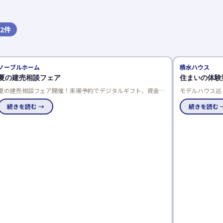
2
件
ノーブルホーム
積水ハウス
夏の建売相談フェア
住まいの体験
夏の建売相談フェア開催！来場予約でデジタルギフト、資金相
モデルハウス巡
談でさらにプレゼント。成約特典は最大50万円分の選べる商
体感できるテー
品で、家電や引越し費用、家具などがもらえます。
続きを読む →
んか。
続きを読む 