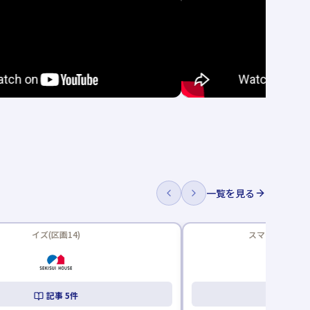
一覧を見る
イズ(区画14)
スマート・ワン 
記事
5
件
記