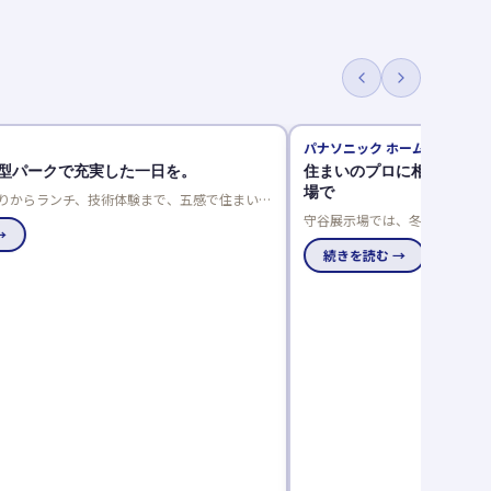
パナソニック ホームズ
型パークで充実した一日を。
住まいのプロに相談！リフ
場で
りからランチ、技術体験まで、五感で住まいを
マパークで、家族の理想の住まいを見つけませ
守谷展示場では、冬の寒さや夏
→
まいに関する様々なお悩みをリ
ニック ホームズをはじめ、木造
続きを読む →
のリフォーム相談会は事前予約